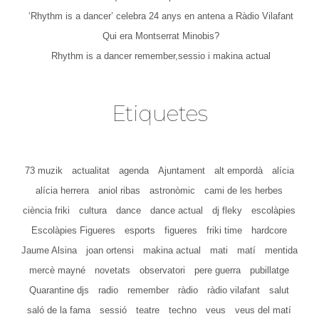
‘Rhythm is a dancer’ celebra 24 anys en antena a Ràdio Vilafant
Qui era Montserrat Minobis?
Rhythm is a dancer remember,sessio i makina actual
Etiquetes
73 muzik
actualitat
agenda
Ajuntament
alt empordà
alícia
alícia herrera
aniol ribas
astronòmic
cami de les herbes
ciència friki
cultura
dance
dance actual
dj fleky
escolàpies
Escolàpies Figueres
esports
figueres
friki time
hardcore
Jaume Alsina
joan ortensi
makina actual
mati
matí
mentida
mercè mayné
novetats
observatori
pere guerra
pubillatge
Quarantine djs
radio
remember
ràdio
ràdio vilafant
salut
saló de la fama
sessió
teatre
techno
veus
veus del matí