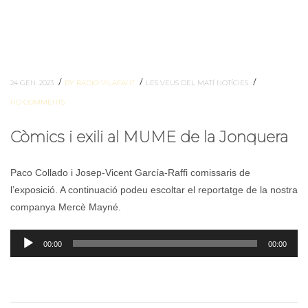
/
/
/
24 GEN. 2023
BY RADIO VILAFANT
LES VEUS DEL MATÍ
NOTÍCIES
NO COMMENTS
Còmics i exili al MUME de la Jonquera
Paco Collado i Josep-Vicent García-Raffi comissaris de
l’exposició. A continuació podeu escoltar el reportatge de la nostra
companya Mercè Mayné.
Reproductor
00:00
00:00
d'àudio