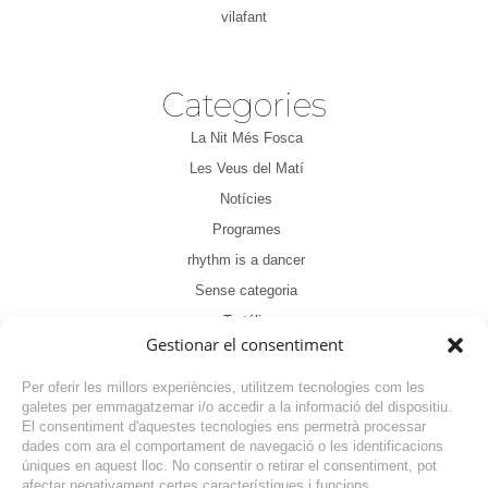
vilafant
Categories
La Nit Més Fosca
Les Veus del Matí
Notícies
Programes
rhythm is a dancer
Sense categoria
Tertúlia
Gestionar el consentiment
Per oferir les millors experiències, utilitzem tecnologies com les
galetes per emmagatzemar i/o accedir a la informació del dispositiu.
El consentiment d'aquestes tecnologies ens permetrà processar
dades com ara el comportament de navegació o les identificacions
NOTÍCIA ANTERIOR
úniques en aquest lloc. No consentir o retirar el consentiment, pot
afectar negativament certes característiques i funcions.
NOTÍCIA SEGÜENT