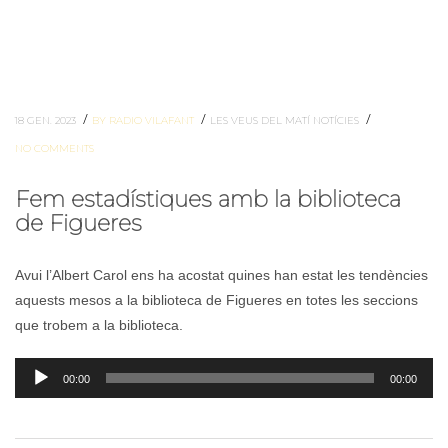
/
/
/
18 GEN. 2023
BY RADIO VILAFANT
LES VEUS DEL MATÍ
NOTÍCIES
NO COMMENTS
Fem estadístiques amb la biblioteca
de Figueres
Avui l’Albert Carol ens ha acostat quines han estat les tendències
aquests mesos a la biblioteca de Figueres en totes les seccions
que trobem a la biblioteca.
Reproductor
00:00
00:00
d'àudio