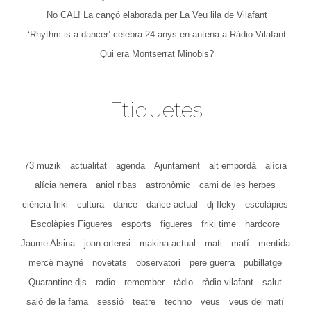
No CAL! La cançó elaborada per La Veu lila de Vilafant
‘Rhythm is a dancer’ celebra 24 anys en antena a Ràdio Vilafant
Qui era Montserrat Minobis?
Etiquetes
73 muzik
actualitat
agenda
Ajuntament
alt empordà
alícia
alícia herrera
aniol ribas
astronòmic
cami de les herbes
ciència friki
cultura
dance
dance actual
dj fleky
escolàpies
Escolàpies Figueres
esports
figueres
friki time
hardcore
Jaume Alsina
joan ortensi
makina actual
mati
matí
mentida
mercè mayné
novetats
observatori
pere guerra
pubillatge
Quarantine djs
radio
remember
ràdio
ràdio vilafant
salut
saló de la fama
sessió
teatre
techno
veus
veus del matí