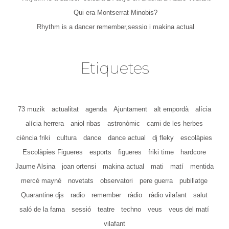
Qui era Montserrat Minobis?
Rhythm is a dancer remember,sessio i makina actual
Etiquetes
73 muzik
actualitat
agenda
Ajuntament
alt empordà
alícia
alícia herrera
aniol ribas
astronòmic
cami de les herbes
ciència friki
cultura
dance
dance actual
dj fleky
escolàpies
Escolàpies Figueres
esports
figueres
friki time
hardcore
Jaume Alsina
joan ortensi
makina actual
mati
matí
mentida
mercè mayné
novetats
observatori
pere guerra
pubillatge
Quarantine djs
radio
remember
ràdio
ràdio vilafant
salut
saló de la fama
sessió
teatre
techno
veus
veus del matí
vilafant