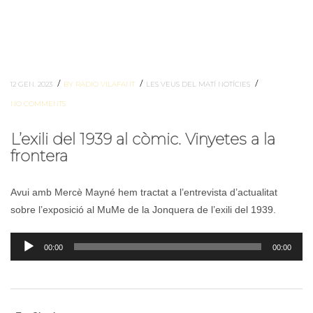
/
/
/
12 GEN. 2023
BY RADIO VILAFANT
LES VEUS DEL MATÍ
NOTÍCIES
NO COMMENTS
L’exili del 1939 al còmic. Vinyetes a la
frontera
Avui amb Mercè Mayné hem tractat a l’entrevista d’actualitat
sobre l’exposició al MuMe de la Jonquera de l’exili del 1939.
Reproductor
00:00
00:00
d'àudio