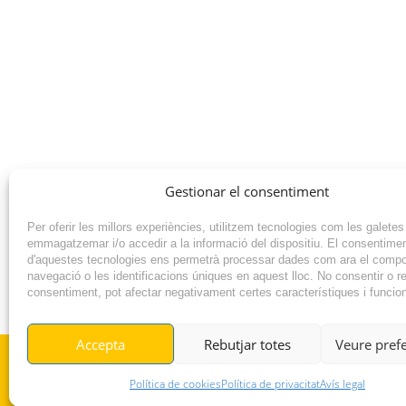
Gestionar el consentiment
Per oferir les millors experiències, utilitzem tecnologies com les galetes
emmagatzemar i/o accedir a la informació del dispositiu. El consentime
d'aquestes tecnologies ens permetrà processar dades com ara el comp
navegació o les identificacions úniques en aquest lloc. No consentir o ret
consentiment, pot afectar negativament certes característiques i funcio
NOTÍCIA ANTERIOR
Accepta
Rebutjar totes
Veure pref
© RADIO VILAFANT 2024
Política de cookies
Política de privacitat
Avís legal
|
|
POLÍTICA DE COOKIES
AVÍS LEGAL
POLÍTICA DE PRIVACITAT