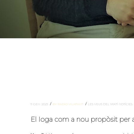
/
/
11 GEN. 2023
BY RADIO VILAFANT
LES VEUS DEL MATÍ
NOTÍCIES
El Ioga com a nou propòsit per