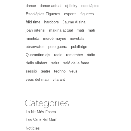
dance
dance actual
dj fleky
escolàpies
Escolàpies Figueres
esports
figueres
friki time
hardcore
Jaume Alsina
joan ortensi
makina actual
mati
matí
mentida
mercè mayné
novetats
observatori
pere guerra
pubillatge
Quarantine djs
radio
remember
ràdio
ràdio vilafant
salut
saló de la fama
sessió
teatre
techno
veus
veus del matí
vilafant
Categories
La Nit Més Fosca
Les Veus del Matí
Notícies