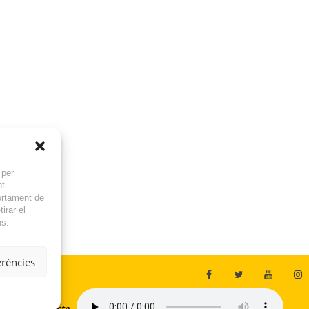
 per
nt
ortament de
irar el
ns.
erències
En directe