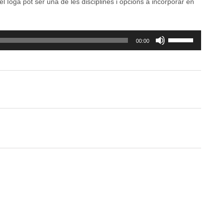
el Ioga pot ser una de les disciplines i opcions a incorporar en
Feu
00:00
servir
les
tecles
de
fletxa
cap
amunt/cap
avall
per
a
incrementar
o
disminuir
el
volum.