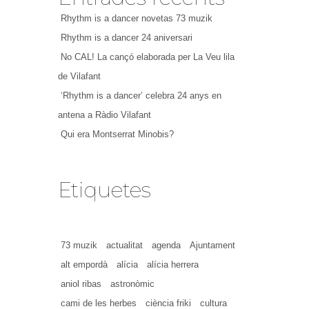
Rhythm is a dancer novetas 73 muzik
Rhythm is a dancer 24 aniversari
No CAL! La cançó elaborada per La Veu lila
de Vilafant
‘Rhythm is a dancer’ celebra 24 anys en
antena a Ràdio Vilafant
Qui era Montserrat Minobis?
Etiquetes
73 muzik
actualitat
agenda
Ajuntament
alt empordà
alícia
alícia herrera
aniol ribas
astronòmic
cami de les herbes
ciència friki
cultura