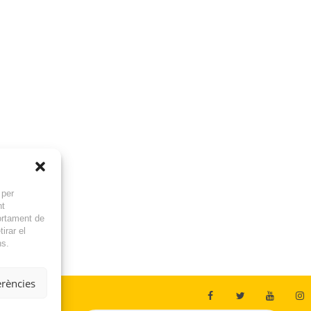
 per
nt
ortament de
irar el
ns.
erències