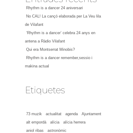
Rhythm is a dancer 24 aniversari
No CAL! La cançó elaborada per La Veu lila
de Vilafant
‘Rhythm is a dancer’ celebra 24 anys en
antena a Ràdio Vilafant
Qui era Montserrat Minobis?
Rhythm is a dancer remember,sessio i
makina actual
Etiquetes
73 muzik
actualitat
agenda
Ajuntament
alt empordà
alícia
alícia herrera
aniol ribas
astronòmic