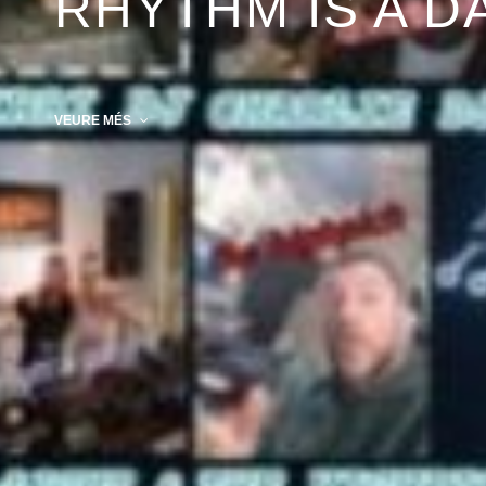
RHYTHM IS A D
VEURE MÉS