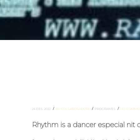
/
/
/
24 DES. 2022
BY COL·LABORADORS
PROGRAMES
NO COMME
Rhythm is a dancer especial nit