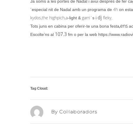
Ja soms a les portes de Nadal i avui després de fer ca
4h
´especial nit de Nadal amb un programa de
on esta
dj
kydos
,the
highpich
,a
garri
´
fleky
-light &
s i
.
,ens
Tots juns en cabina per oferir-te una bona festa
ac
107.3
Escolte’ns al
fm o per la web https://www.radiovi
Tag Cloud:
By Col·laboradors