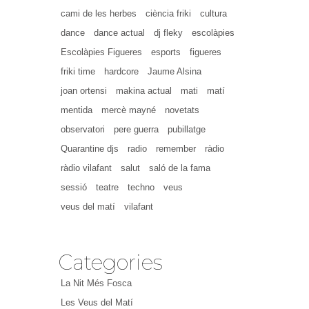
cami de les herbes
ciència friki
cultura
dance
dance actual
dj fleky
escolàpies
Escolàpies Figueres
esports
figueres
friki time
hardcore
Jaume Alsina
joan ortensi
makina actual
mati
matí
mentida
mercè mayné
novetats
observatori
pere guerra
pubillatge
Quarantine djs
radio
remember
ràdio
ràdio vilafant
salut
saló de la fama
sessió
teatre
techno
veus
veus del matí
vilafant
Categories
La Nit Més Fosca
Les Veus del Matí