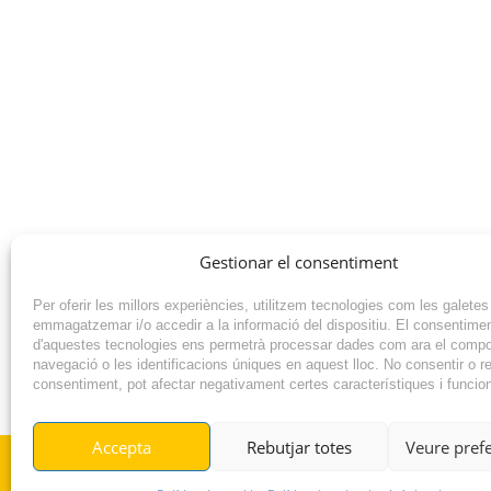
Gestionar el consentiment
Per oferir les millors experiències, utilitzem tecnologies com les galetes
emmagatzemar i/o accedir a la informació del dispositiu. El consentime
d'aquestes tecnologies ens permetrà processar dades com ara el comp
navegació o les identificacions úniques en aquest lloc. No consentir o ret
consentiment, pot afectar negativament certes característiques i funcio
NOTÍCIA ANTERIOR
Accepta
Rebutjar totes
Veure pref
© RADIO VILAFANT 2024