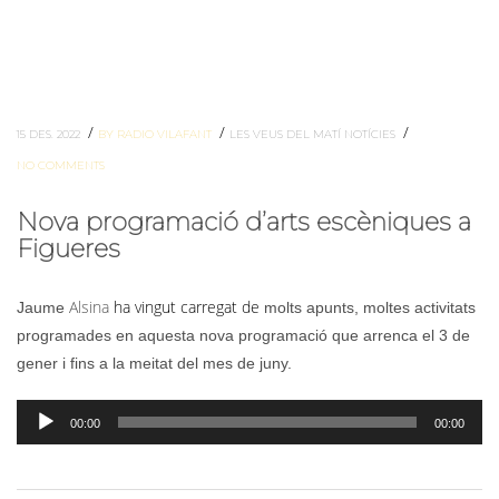
/
/
/
15 DES. 2022
BY RADIO VILAFANT
LES VEUS DEL MATÍ
NOTÍCIES
NO COMMENTS
Nova programació d’arts escèniques a
Figueres
Alsina
ha vingut carregat de
Jaume
molts apunts, moltes activitats
programades en aquesta nova programació que arrenca el 3 de
gener i fins a la meitat del mes de juny.
Reproductor
00:00
00:00
d'àudio