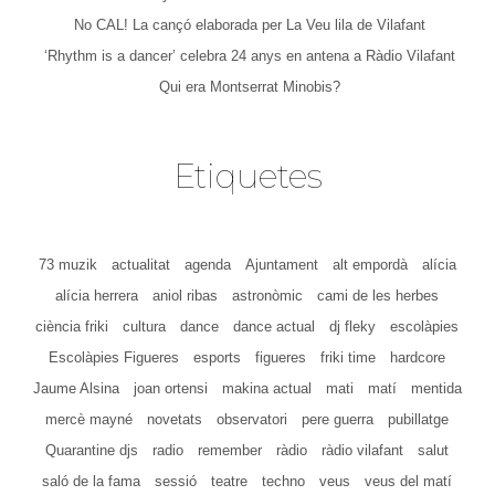
No CAL! La cançó elaborada per La Veu lila de Vilafant
‘Rhythm is a dancer’ celebra 24 anys en antena a Ràdio Vilafant
Qui era Montserrat Minobis?
Etiquetes
73 muzik
actualitat
agenda
Ajuntament
alt empordà
alícia
alícia herrera
aniol ribas
astronòmic
cami de les herbes
ciència friki
cultura
dance
dance actual
dj fleky
escolàpies
Escolàpies Figueres
esports
figueres
friki time
hardcore
Jaume Alsina
joan ortensi
makina actual
mati
matí
mentida
mercè mayné
novetats
observatori
pere guerra
pubillatge
Quarantine djs
radio
remember
ràdio
ràdio vilafant
salut
saló de la fama
sessió
teatre
techno
veus
veus del matí