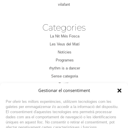
vilafant
Categories
La Nit Més Fosca
Les Veus del Matí
Notícies
Programes
rhythm is a dancer
Sense categoria
Tertúlia
Gestionar el consentiment
Per oferir les millors experiències, utilitzem tecnologies com les
galetes per emmagatzemar i/o accedir a la informació del dispositiu.
El consentiment d'aquestes tecnologies ens permetrà processar
dades com ara el comportament de navegació o les identificacions
NOTÍCIA ANTERIOR
úniques en aquest lloc. No consentir o retirar el consentiment, pot
afectar negativament certes característiques i funcions.
NOTÍCIA SEGÜENT