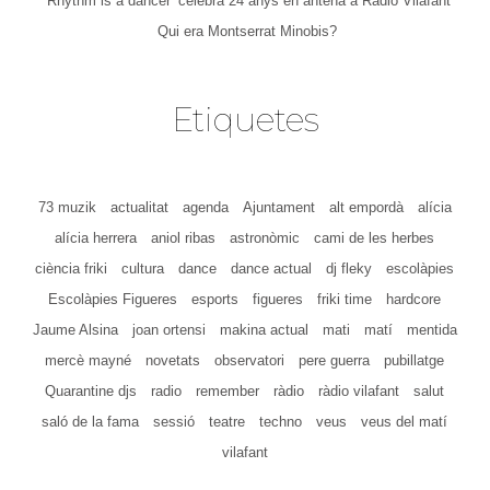
‘Rhythm is a dancer’ celebra 24 anys en antena a Ràdio Vilafant
Qui era Montserrat Minobis?
Etiquetes
73 muzik
actualitat
agenda
Ajuntament
alt empordà
alícia
alícia herrera
aniol ribas
astronòmic
cami de les herbes
ciència friki
cultura
dance
dance actual
dj fleky
escolàpies
Escolàpies Figueres
esports
figueres
friki time
hardcore
Jaume Alsina
joan ortensi
makina actual
mati
matí
mentida
mercè mayné
novetats
observatori
pere guerra
pubillatge
Quarantine djs
radio
remember
ràdio
ràdio vilafant
salut
saló de la fama
sessió
teatre
techno
veus
veus del matí
vilafant