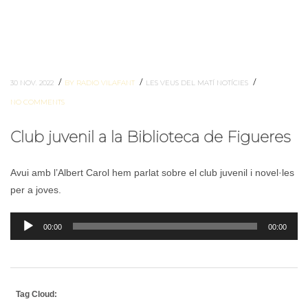
/
/
/
30 NOV. 2022
BY RADIO VILAFANT
LES VEUS DEL MATÍ
NOTÍCIES
NO COMMENTS
Club juvenil a la Biblioteca de Figueres
Avui amb l’Albert Carol hem parlat sobre el club juvenil i novel·les
per a joves.
Reproductor
00:00
00:00
d'àudio
Tag Cloud: