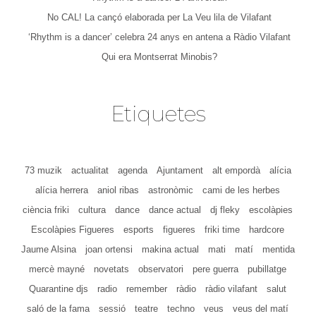
No CAL! La cançó elaborada per La Veu lila de Vilafant
‘Rhythm is a dancer’ celebra 24 anys en antena a Ràdio Vilafant
Qui era Montserrat Minobis?
Etiquetes
73 muzik
actualitat
agenda
Ajuntament
alt empordà
alícia
alícia herrera
aniol ribas
astronòmic
cami de les herbes
ciència friki
cultura
dance
dance actual
dj fleky
escolàpies
Escolàpies Figueres
esports
figueres
friki time
hardcore
Jaume Alsina
joan ortensi
makina actual
mati
matí
mentida
mercè mayné
novetats
observatori
pere guerra
pubillatge
Quarantine djs
radio
remember
ràdio
ràdio vilafant
salut
saló de la fama
sessió
teatre
techno
veus
veus del matí