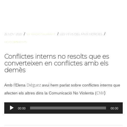
/
/
/
25 NOV. 2022
BY RADIO VILAFANT
LES VEUS DEL MATÍ
NOTÍCIES
NO COMMENTS
Conflictes interns no resolts que es
converteixen en conflictes amb els
demès
Diéguez
Amb l’Elena
avui hem parlat sobre conflictes interns que
)
CNV
afecten els altres dins la Comunicació No Violenta (
Reproductor
00:00
00:00
d'àudio