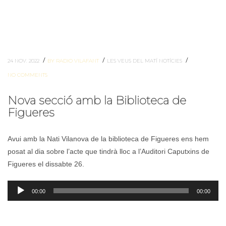
/
/
/
24 NOV. 2022
BY RADIO VILAFANT
LES VEUS DEL MATÍ
NOTÍCIES
NO COMMENTS
Nova secció amb la Biblioteca de
Figueres
Avui amb la Nati Vilanova de la biblioteca de Figueres ens hem
posat al dia sobre l’acte que tindrà lloc a l’Auditori Caputxins de
Figueres el dissabte 26.
Reproductor
00:00
00:00
d'àudio