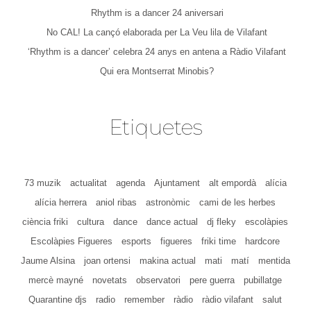
Rhythm is a dancer 24 aniversari
No CAL! La cançó elaborada per La Veu lila de Vilafant
‘Rhythm is a dancer’ celebra 24 anys en antena a Ràdio Vilafant
Qui era Montserrat Minobis?
Etiquetes
73 muzik
actualitat
agenda
Ajuntament
alt empordà
alícia
alícia herrera
aniol ribas
astronòmic
cami de les herbes
ciència friki
cultura
dance
dance actual
dj fleky
escolàpies
Escolàpies Figueres
esports
figueres
friki time
hardcore
Jaume Alsina
joan ortensi
makina actual
mati
matí
mentida
mercè mayné
novetats
observatori
pere guerra
pubillatge
Quarantine djs
radio
remember
ràdio
ràdio vilafant
salut