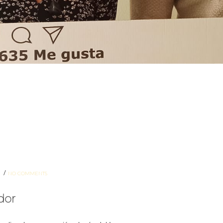
/
S
NO COMMENTS
dor