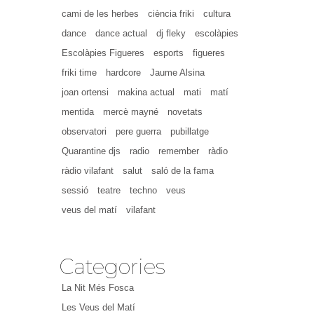
cami de les herbes
ciència friki
cultura
dance
dance actual
dj fleky
escolàpies
Escolàpies Figueres
esports
figueres
friki time
hardcore
Jaume Alsina
joan ortensi
makina actual
mati
matí
mentida
mercè mayné
novetats
observatori
pere guerra
pubillatge
Quarantine djs
radio
remember
ràdio
ràdio vilafant
salut
saló de la fama
sessió
teatre
techno
veus
veus del matí
vilafant
Categories
La Nit Més Fosca
Les Veus del Matí