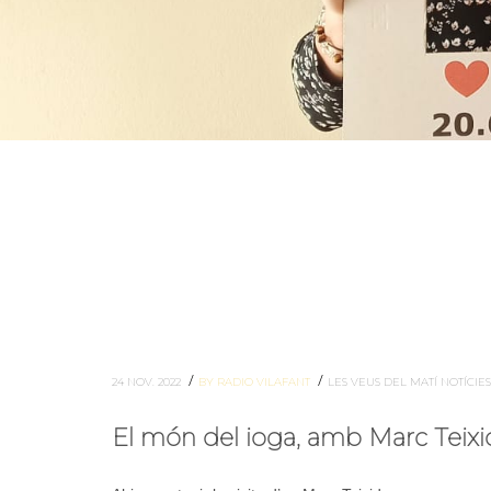
/
/
24 NOV. 2022
BY RADIO VILAFANT
LES VEUS DEL MATÍ
NOTÍCIE
El món del ioga, amb Marc Teixi