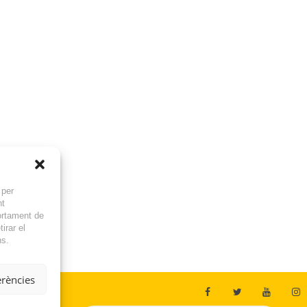
 per
nt
ortament de
irar el
ns.
erències