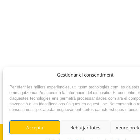
Gestionar el consentiment
Per oferir les millors experiències, utilitzem tecnologies com les galetes
emmagatzemar i/o accedir a la informació del dispositiu. El consentime
d'aquestes tecnologies ens permetrà processar dades com ara el comp
navegació o les identificacions úniques en aquest lloc. No consentir o ret
consentiment, pot afectar negativament certes característiques i funcio
NOTÍCIA ANTERIOR
Accepta
Rebutjar totes
Veure pref
© RADIO VILAFANT 2024