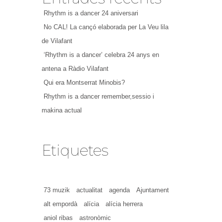
Rhythm is a dancer 24 aniversari
No CAL! La cançó elaborada per La Veu lila
de Vilafant
‘Rhythm is a dancer’ celebra 24 anys en
antena a Ràdio Vilafant
Qui era Montserrat Minobis?
Rhythm is a dancer remember,sessio i
makina actual
Etiquetes
73 muzik
actualitat
agenda
Ajuntament
alt empordà
alícia
alícia herrera
aniol ribas
astronòmic