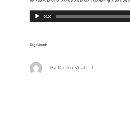
Ahir vam tenir la visita d’en Marc Teixidor, que ens va 
Reproductor
00:00
d'àudio
Tag Cloud:
By Radio Vilafant