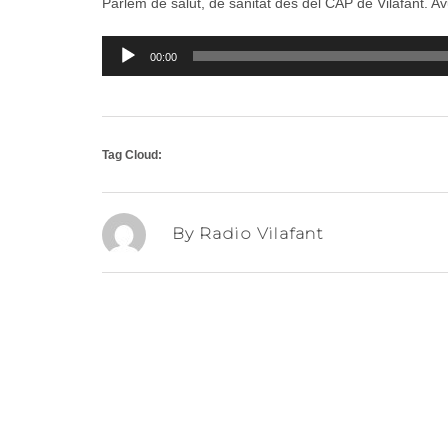
Parlem de salut, de sanitat des del CAP de Vilafant. Avu
Reproductor
00:00
d'àudio
Tag Cloud:
By Radio Vilafant