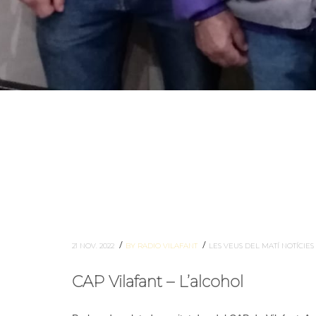
/
/
21 NOV. 2022
BY RADIO VILAFANT
LES VEUS DEL MATÍ
NOTÍCIES
CAP Vilafant – L’alcohol