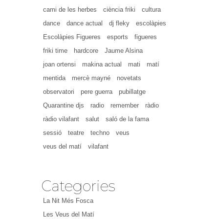
cami de les herbes
ciència friki
cultura
dance
dance actual
dj fleky
escolàpies
Escolàpies Figueres
esports
figueres
friki time
hardcore
Jaume Alsina
joan ortensi
makina actual
mati
matí
mentida
mercè mayné
novetats
observatori
pere guerra
pubillatge
Quarantine djs
radio
remember
ràdio
ràdio vilafant
salut
saló de la fama
sessió
teatre
techno
veus
veus del matí
vilafant
Categories
La Nit Més Fosca
Les Veus del Matí