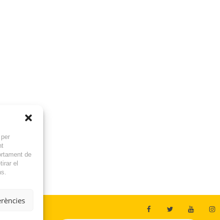
 per
nt
ortament de
irar el
ns.
erències