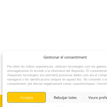
Gestionar el consentiment
Per oferir les millors experiències, utilitzem tecnologies com les galetes
emmagatzemar i/o accedir a la informació del dispositiu. El consentime
d'aquestes tecnologies ens permetrà processar dades com ara el comp
navegació o les identificacions úniques en aquest lloc. No consentir o ret
consentiment, pot afectar negativament certes característiques i funcio
NOTÍCIA ANTERIOR
Accepta
Rebutjar totes
Veure pref
© RADIO VILAFANT 2024