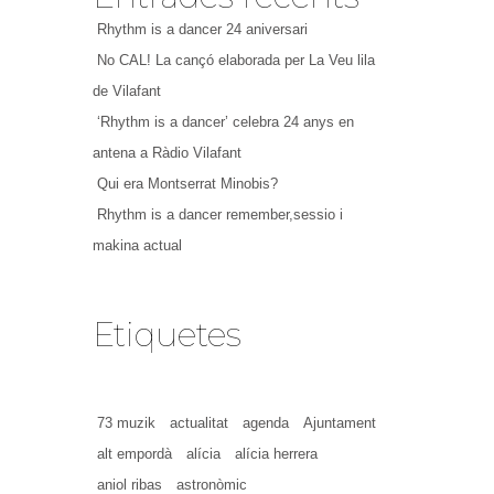
Rhythm is a dancer 24 aniversari
No CAL! La cançó elaborada per La Veu lila
de Vilafant
‘Rhythm is a dancer’ celebra 24 anys en
antena a Ràdio Vilafant
Qui era Montserrat Minobis?
Rhythm is a dancer remember,sessio i
makina actual
Etiquetes
73 muzik
actualitat
agenda
Ajuntament
alt empordà
alícia
alícia herrera
aniol ribas
astronòmic