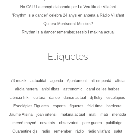
No CAL! La cançó elaborada per La Veu lila de Vilafant
‘Rhythm is a dancer’ celebra 24 anys en antena a Ràdio Vilafant
Qui era Montserrat Minobis?
Rhythm is a dancer remember,sessio i makina actual
Etiquetes
73 muzik
actualitat
agenda
Ajuntament
alt empordà
alícia
alícia herrera
aniol ribas
astronòmic
cami de les herbes
ciència friki
cultura
dance
dance actual
dj fleky
escolàpies
Escolàpies Figueres
esports
figueres
friki time
hardcore
Jaume Alsina
joan ortensi
makina actual
mati
matí
mentida
mercè mayné
novetats
observatori
pere guerra
pubillatge
Quarantine djs
radio
remember
ràdio
ràdio vilafant
salut