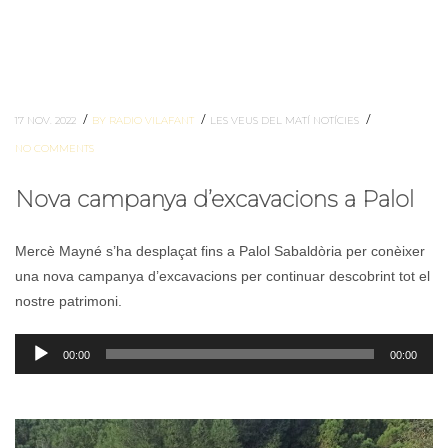
/
/
/
17 NOV. 2022
BY RADIO VILAFANT
LES VEUS DEL MATÍ
NOTÍCIES
NO COMMENTS
Nova campanya d’excavacions a Palol
Mercè Mayné s’ha desplaçat fins a Palol Sabaldòria per conèixer
una nova campanya d’excavacions per continuar descobrint tot el
nostre patrimoni.
Reproductor
00:00
00:00
d'àudio