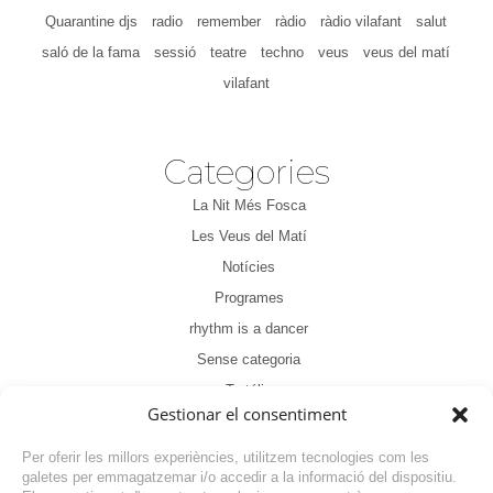
Quarantine djs
radio
remember
ràdio
ràdio vilafant
salut
saló de la fama
sessió
teatre
techno
veus
veus del matí
vilafant
Categories
La Nit Més Fosca
Les Veus del Matí
Notícies
Programes
rhythm is a dancer
Sense categoria
Tertúlia
Gestionar el consentiment
Per oferir les millors experiències, utilitzem tecnologies com les
galetes per emmagatzemar i/o accedir a la informació del dispositiu.