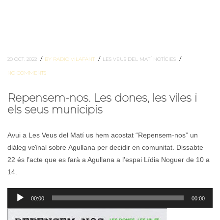
/
/
/
20 OCT. 2022
BY RADIO VILAFANT
LES VEUS DEL MATÍ
NOTÍCIES
NO COMMENTS
Repensem-nos. Les dones, les viles i
els seus municipis
Avui a Les Veus del Matí us hem acostat “Repensem-nos” un
diàleg veïnal sobre Agullana per decidir en comunitat. Dissabte
22 és l’acte que es farà a Agullana a l’espai Lídia Noguer de 10 a
14.
Reproductor
00:00
00:00
d'àudio