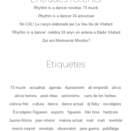
Rhythm is a dancer novetas 73 muzik
Rhythm is a dancer 24 aniversari
No CAL! La cançó elaborada per La Veu lila de Vilafant
‘Rhythm is a dancer’ celebra 24 anys en antena a Ràdio Vilafant
Qui era Montserrat Minobis?
Etiquetes
73 muzik
actualitat
agenda
Ajuntament
alt empordà
alícia
alícia herrera
aniol ribas
astronòmic
cami de les herbes
ciència friki
cultura
dance
dance actual
dj fleky
escolàpies
Escolàpies Figueres
esports
figueres
friki time
hardcore
Jaume Alsina
joan ortensi
makina actual
mati
matí
mentida
mercè mayné
novetats
observatori
pere guerra
pubillatge