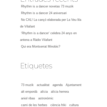
Rhythm is a dancer novetas 73 muzik
Rhythm is a dancer 24 aniversari
No CAL! La cançó elaborada per La Veu lila
de Vilafant
‘Rhythm is a dancer’ celebra 24 anys en
antena a Ràdio Vilafant
Qui era Montserrat Minobis?
Etiquetes
73 muzik
actualitat
agenda
Ajuntament
alt empordà
alícia
alícia herrera
aniol ribas
astronòmic
cami de les herbes
ciència friki
cultura