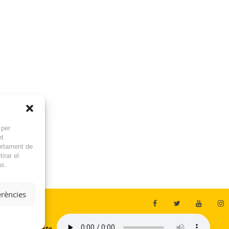
 per
nt
ortament de
irar el
ns.
erències
En directe