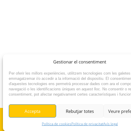
Gestionar el consentiment
Per oferir les millors experiències, utilitzem tecnologies com les galetes
emmagatzemar i/o accedir a la informació del dispositiu. El consentime
d'aquestes tecnologies ens permetrà processar dades com ara el comp
navegació o les identificacions úniques en aquest lloc. No consentir o ret
consentiment, pot afectar negativament certes característiques i funcio
NOTÍCIA ANTERIOR
Accepta
Rebutjar totes
Veure pref
© RADIO VILAFANT 2024
Política de cookies
Política de privacitat
Avís legal
|
|
POLÍTICA DE COOKIES
AVÍS LEGAL
POLÍTICA DE PRIVACITAT