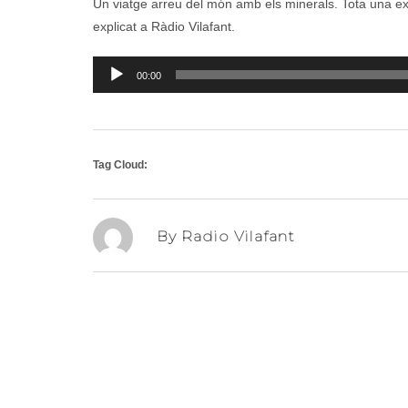
Un viatge arreu del món amb els minerals. Tota una e
explicat a Ràdio Vilafant.
Reproductor
00:00
d'àudio
Tag Cloud:
By Radio Vilafant