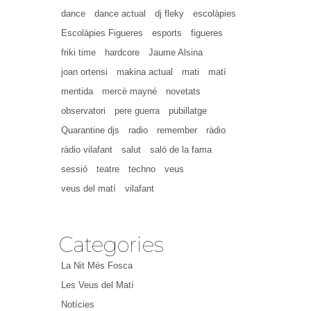
dance
dance actual
dj fleky
escolàpies
Escolàpies Figueres
esports
figueres
friki time
hardcore
Jaume Alsina
joan ortensi
makina actual
mati
matí
mentida
mercè mayné
novetats
observatori
pere guerra
pubillatge
Quarantine djs
radio
remember
ràdio
ràdio vilafant
salut
saló de la fama
sessió
teatre
techno
veus
veus del matí
vilafant
Categories
La Nit Més Fosca
Les Veus del Matí
Notícies