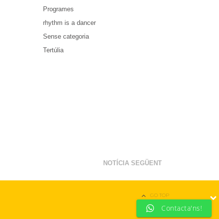
Programes
rhythm is a dancer
Sense categoria
Tertúlia
NOTÍCIA SEGÜENT
GO TOP
Contacta'ns!