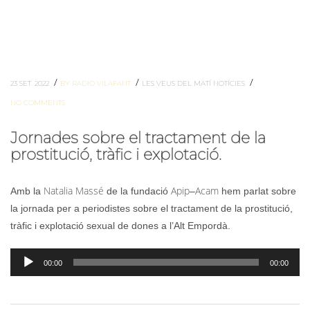
/
/
/
23 SET. 2022
BY RADIO VILAFANT
LES VEUS DEL MATÍ
NOTÍCIES
NO COMMENTS
Jornades sobre el tractament de la
prostitució, tràfic i explotació.
Natalia
Massé
Apip
Acam
Amb la
de la fundació
–
hem parlat sobre
la jornada per a periodistes sobre el tractament de la prostitució,
tràfic i explotació sexual de dones a l’Alt Empordà.
Reproductor
00:00
00:00
d'àudio