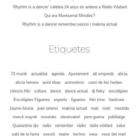
‘Rhythm is a dancer’ celebra 24 anys en antena a Ràdio Vilafant
Qui era Montserrat Minobis?
Rhythm is a dancer remember,sessio i makina actual
Etiquetes
73 muzik
actualitat
agenda
Ajuntament
alt empordà
alícia
alícia herrera
aniol ribas
astronòmic
cami de les herbes
ciència friki
cultura
dance
dance actual
dj fleky
escolàpies
Escolàpies Figueres
esports
figueres
friki time
hardcore
Jaume Alsina
joan ortensi
makina actual
mati
matí
mentida
mercè mayné
novetats
observatori
pere guerra
pubillatge
Quarantine djs
radio
remember
ràdio
ràdio vilafant
salut
saló de la fama
sessió
teatre
techno
veus
veus del matí