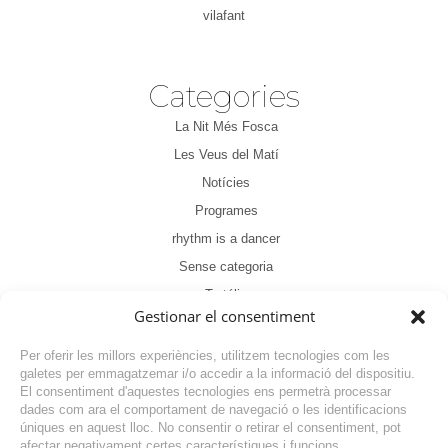
vilafant
Categories
La Nit Més Fosca
Les Veus del Matí
Notícies
Programes
rhythm is a dancer
Sense categoria
Tertúlia
Gestionar el consentiment
Per oferir les millors experiències, utilitzem tecnologies com les
galetes per emmagatzemar i/o accedir a la informació del dispositiu.
El consentiment d'aquestes tecnologies ens permetrà processar
dades com ara el comportament de navegació o les identificacions
NOTÍCIA ANTERIOR
úniques en aquest lloc. No consentir o retirar el consentiment, pot
afectar negativament certes característiques i funcions.
NOTÍCIA SEGÜENT