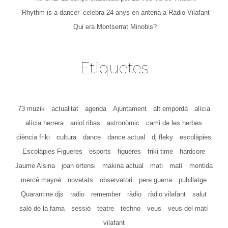
‘Rhythm is a dancer’ celebra 24 anys en antena a Ràdio Vilafant
Qui era Montserrat Minobis?
Etiquetes
73 muzik
actualitat
agenda
Ajuntament
alt empordà
alícia
alícia herrera
aniol ribas
astronòmic
cami de les herbes
ciència friki
cultura
dance
dance actual
dj fleky
escolàpies
Escolàpies Figueres
esports
figueres
friki time
hardcore
Jaume Alsina
joan ortensi
makina actual
mati
matí
mentida
mercè mayné
novetats
observatori
pere guerra
pubillatge
Quarantine djs
radio
remember
ràdio
ràdio vilafant
salut
saló de la fama
sessió
teatre
techno
veus
veus del matí
vilafant