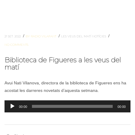
/
/
/
21 SET. 2022
BY RADIO VILAFANT
LES VEUS DEL MATÍ
NOTÍCIES
NO COMMENTS
Biblioteca de Figueres a les veus del
matí
Avui Nati Vilanova, directora de la biblioteca de Figueres ens ha
acostat les darreres novetats d’aquesta setmana.
Reproductor
00:00
00:00
d'àudio