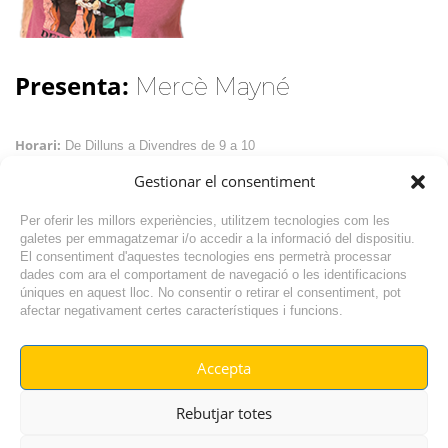
Presenta:
Mercè Mayné
Horari:
De Dilluns a Divendres de 9 a 10
Gestionar el consentiment
De dilluns a divendres a Ràdio Vilafant parlem de l’actualitat de la
Per oferir les millors experiències, utilitzem tecnologies com les
comarca i l’actualitat genèrica amb els nostres Tertulians.
galetes per emmagatzemar i/o accedir a la informació del dispositiu.
El consentiment d'aquestes tecnologies ens permetrà processar
dades com ara el comportament de navegació o les identificacions
úniques en aquest lloc. No consentir o retirar el consentiment, pot
afectar negativament certes característiques i funcions.
Accepta
© RADIO VILAFANT 2024
|
|
Rebutjar totes
POLÍTICA DE COOKIES
AVÍS LEGAL
POLÍTICA DE PRIVACITAT