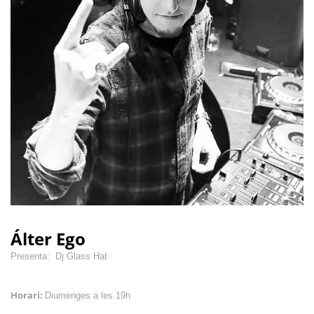
Álter Ego
Presenta: Dj Glass Hat
Horari:
Diumenges a les 19h