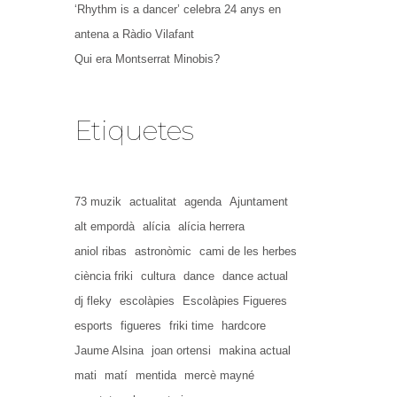
‘Rhythm is a dancer’ celebra 24 anys en
antena a Ràdio Vilafant
Qui era Montserrat Minobis?
Etiquetes
73 muzik
actualitat
agenda
Ajuntament
alt empordà
alícia
alícia herrera
aniol ribas
astronòmic
cami de les herbes
ciència friki
cultura
dance
dance actual
dj fleky
escolàpies
Escolàpies Figueres
esports
figueres
friki time
hardcore
Jaume Alsina
joan ortensi
makina actual
mati
matí
mentida
mercè mayné