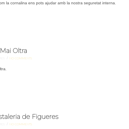
 la cornalina ens pots ajudar amb la nostra seguretat interna.
Mai Oltra
/
MES
NO COMMENTS
tra.
taleria de Figueres
/
MES
NO COMMENTS