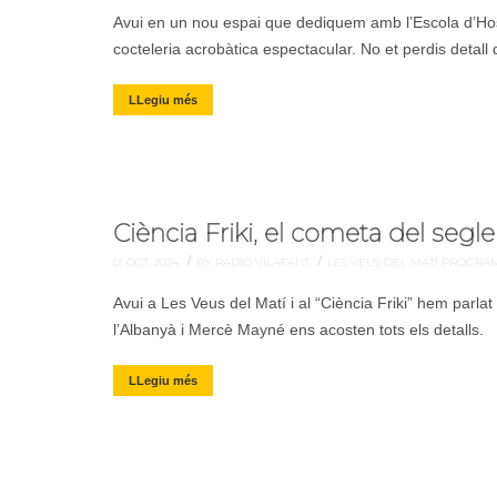
Avui en un nou espai que dediquem amb l’Escola d’Ho
cocteleria acrobàtica espectacular. No et perdis detall
LLegiu més
Ciència Friki, el cometa del segle
/
/
01 OCT. 2024
BY RADIO VILAFANT
LES VEUS DEL MATÍ
PROGRA
Avui a Les Veus del Matí i al “Ciència Friki” hem parla
l’Albanyà i Mercè Mayné ens acosten tots els detalls.
LLegiu més