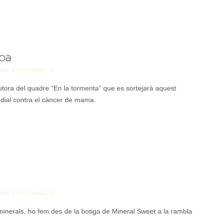
lba
/
MES
NO COMMENTS
utora del quadre “En la tormenta” que es sortejarà aquest
ndial contra el càncer de mama.
/
MES
NO COMMENTS
nerals, ho fem des de la botiga de Mineral Sweet a la rambla