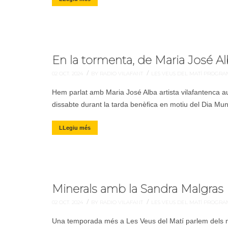
En la tormenta, de Maria José A
/
/
02 OCT. 2024
BY RADIO VILAFANT
LES VEUS DEL MATÍ
PROGRA
Hem parlat amb Maria José Alba artista vilafantenca a
dissabte durant la tarda benèfica en motiu del Dia Mu
LLegiu més
Minerals amb la Sandra Malgras
/
/
02 OCT. 2024
BY RADIO VILAFANT
LES VEUS DEL MATÍ
PROGRA
Una temporada més a Les Veus del Matí parlem dels mi