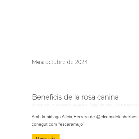
octubre de 2024
Mes:
Beneficis de la rosa canina
/
/
02 OCT. 2024
BY RADIO VILAFANT
LES VEUS DEL MATÍ
PROGRA
Amb la biòloga Alícia Herrera de @elcamidelesherbes a
conegut com “escaramujo”.
LLegiu més