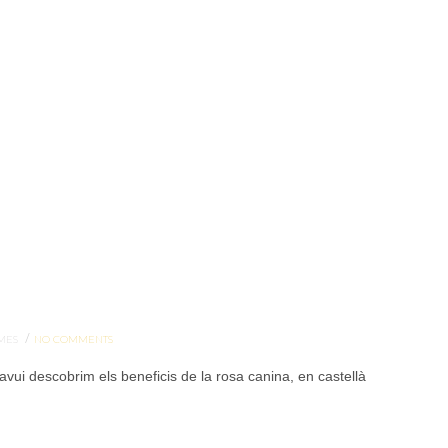
/
MES
NO COMMENTS
vui descobrim els beneficis de la rosa canina, en castellà