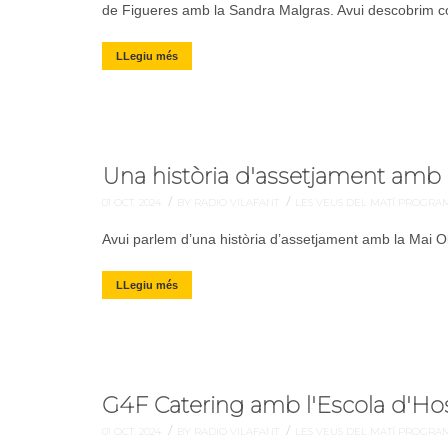
de Figueres amb la Sandra Malgras. Avui descobrim com
LLegiu més
Una història d'assetjament amb 
/
/
01 OCT. 2024
BY RADIO VILAFANT
LES VEUS DEL MATÍ
PROGRA
Avui parlem d’una història d’assetjament amb la Mai Ol
LLegiu més
G4F Catering amb l'Escola d'Hos
/
/
01 OCT. 2024
BY RADIO VILAFANT
LES VEUS DEL MATÍ
PROGRA