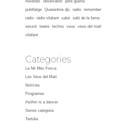
novetats
observatori
pere guerra
pubillatge
Quarantine djs
radio
remember
ràdio
ràdio vilafant
salut
saló de la fama
sessió
teatre
techno
veus
veus del matí
vilafant
Categories
La Nit Més Fosca
Les Veus del Matí
Notícies
Programes
rhythm is a dancer
Sense categoria
Tertúlia