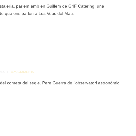
staleria, parlem amb en Guillem de G4F Catering, una
 de què ens parlen a Les Veus del Matí.
/
MES
NO COMMENTS
t del cometa del segle. Pere Guerra de l’observatori astronòmic